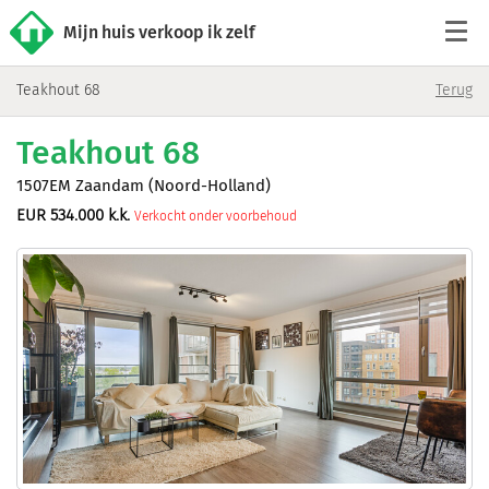
Mijn huis verkoop ik zelf
Teakhout 68
Terug
Tarieven
Teakhout 68
Woningaanbod
1507EM Zaandam (Noord-Holland)
EUR 534.000 k.k.
Verkocht onder voorbehoud
Werkwijze
Reviews
Contact
Verkoop starten