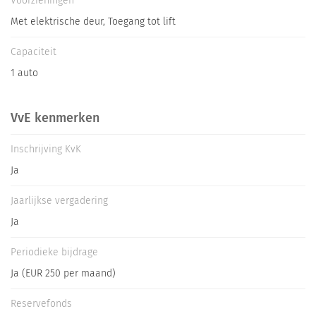
Voorzieningen
- West-facing balcony with evening sun and open, green views
Met elektrische deur, Toegang tot lift
- Three well-proportioned bedrooms
- Private parking space in secured underground garage
Capaciteit
- Private storage unit on the ground level
1 auto
- Lift accessible directly from the garage
- Ground lease bought off in perpetuity
- Walking distance to Zaandam centre and train station
VvE kenmerken
- Approx. 6 min to Amsterdam Sloterdijk, 12 min to Centraal
- Quiet, green and well-organised residential neighbourhood
Inschrijving KvK
Ja
Jaarlijkse vergadering
Ja
Periodieke bijdrage
Ja (EUR 250 per maand)
Reservefonds