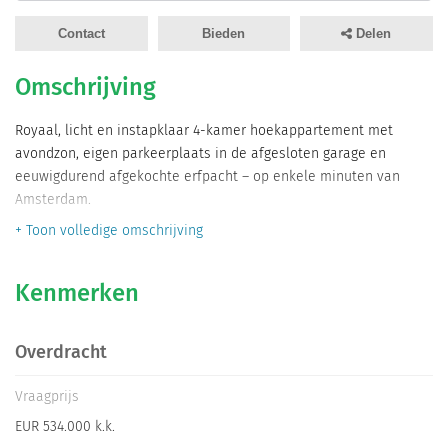
Informatiegesprek
Contact
Bieden
Delen
Inloggen
Omschrijving
Royaal, licht en instapklaar 4-kamer hoekappartement met
avondzon, eigen parkeerplaats in de afgesloten garage en
eeuwigdurend afgekochte erfpacht – op enkele minuten van
Amsterdam.
+ Toon volledige omschrijving
Stap binnen aan de Teakhout 68 en je voelt het “wow-effect”
meteen: ruimte, licht en een een praktische indeling. Dit royale
Kenmerken
4-kamer hoekappartement in Zaandam is uitstekend
onderhouden, slim ingedeeld en compleet instapklaar – een
woning waar je vandaag de sleutel van wilt krijgen.
Overdracht
Op de 4e verdieping van een modern complex uit 2012 profiteert
Vraagprijs
de woning van een hoekligging met raampartijen aan drie zijden.
EUR 534.000 k.k.
De ochtendzon vult de slaapkamers, terwijl de woonkamer en