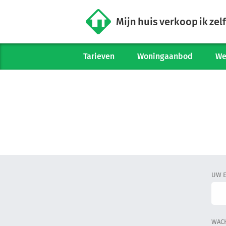
Mijn huis verkoop ik zelf
Tarieven
Woningaanbod
We
UW E
WAC