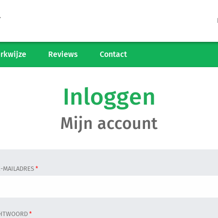
Tarieven
Woningaanbod
rkwijze
Reviews
Contact
Werkwijze
Inloggen
Reviews
Mijn account
Contact
Verkoop starten
-MAILADRES
*
Informatiegesprek
HTWOORD
*