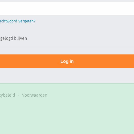
Inloggen
chtwoord vergeten?
ngelogd blijven
cybeleid
•
Voorwaarden