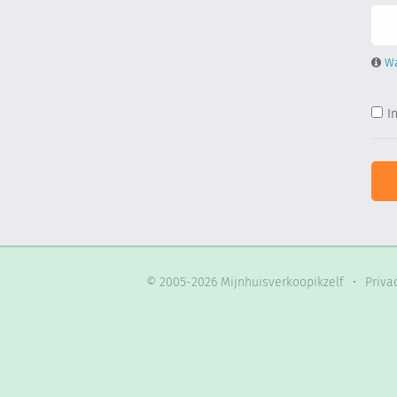
Wa
I
© 2005-2026 Mijnhuisverkoopikzelf
•
Priva