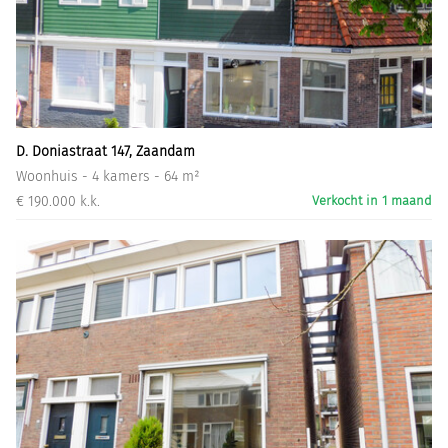
D. Doniastraat 147, Zaandam
Woonhuis - 4 kamers - 64 m²
€ 190.000 k.k.
Verkocht in 1 maand