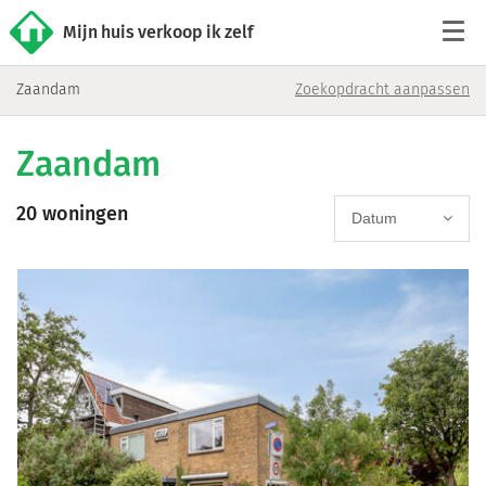
Mijn huis verkoop ik zelf
Zaandam
Zoekopdracht aanpassen
Tarieven
Zaandam
Woningaanbod
20 woningen
Werkwijze
Datum
Reviews
Contact
Verkoop starten