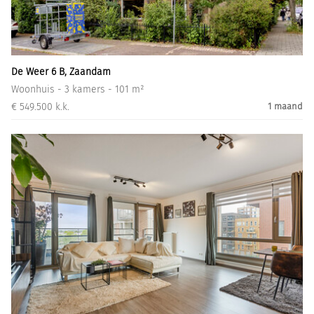
Informatiegesprek
Inloggen
De Weer 6 B, Zaandam
Woonhuis - 3 kamers - 101 m²
€ 549.500 k.k.
1 maand