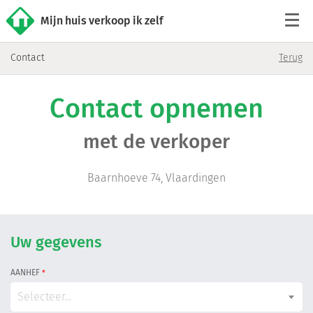
Mijn huis verkoop ik zelf
Contact
Terug
Tarieven
Contact opnemen
Woningaanbod
met de verkoper
Werkwijze
Baarnhoeve 74, Vlaardingen
Reviews
Contact
Uw gegevens
AANHEF
*
Verkoop starten
Selecteer...