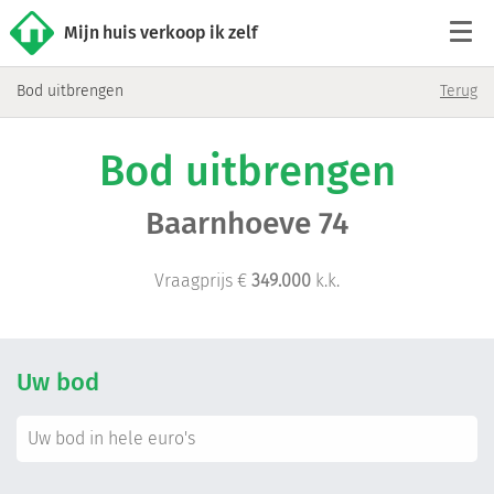
Mijn huis verkoop ik zelf
Bod uitbrengen
Terug
Tarieven
Bod uitbrengen
Woningaanbod
Baarnhoeve 74
Werkwijze
Vraagprijs €
349.000
k.k.
Reviews
Contact
Uw bod
Verkoop starten