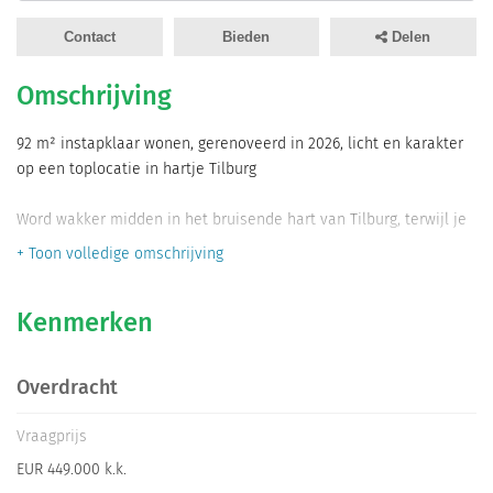
Informatiegesprek
Contact
Bieden
Delen
Inloggen
Omschrijving
92 m² instapklaar wonen, gerenoveerd in 2026, licht en karakter
op een toplocatie in hartje Tilburg
Word wakker midden in het bruisende hart van Tilburg, terwijl je
thuis geniet van rust, ruimte en comfort. Dit verrassend ruime
+ Toon volledige omschrijving
appartement van 92 m² combineert karakteristieke architectuur
met modern wooncomfort, twee ruime slaapkamers, een zonnig
Kenmerken
balkon waar je 's ochtends heerlijk van de eerste zonnestralen
kunt genieten, en een uitstekend onderhouden
appartementencomplex. Een plek waar je de stad letterlijk aan je
Overdracht
voeten hebt, zonder in te leveren op woonkwaliteit.
Vraagprijs
Pluspunten op een rij:
EUR 449.000 k.k.