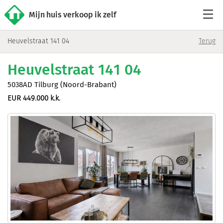
Mijn huis verkoop ik zelf
Heuvelstraat 141 04
Terug
Tarieven
Heuvelstraat 141 04
Woningaanbod
5038AD Tilburg (Noord-Brabant)
EUR 449.000 k.k.
Werkwijze
Reviews
Contact
Verkoop starten