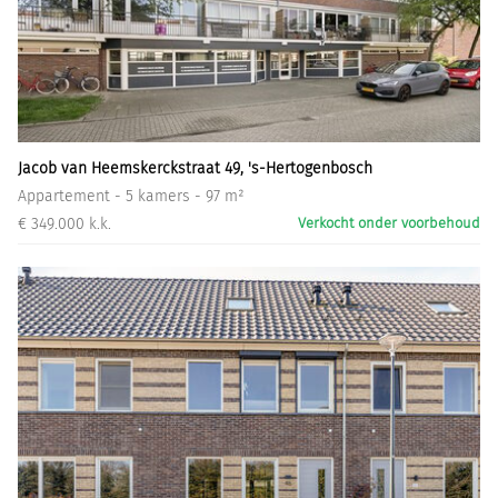
Jacob van Heemskerckstraat 49, 's-Hertogenbosch
Appartement - 5 kamers - 97 m²
€ 349.000 k.k.
Verkocht onder voorbehoud