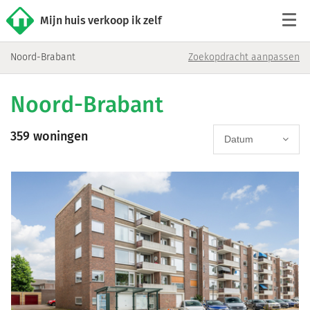
Mijn huis verkoop ik zelf
Noord-Brabant
Zoekopdracht aanpassen
Tarieven
Noord-Brabant
Woningaanbod
359 woningen
Werkwijze
Datum
Reviews
Contact
Verkoop starten