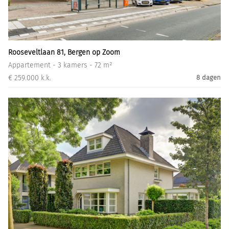
Informatiegesprek
Inloggen
Rooseveltlaan 81, Bergen op Zoom
Appartement - 3 kamers - 72 m²
€ 259.000 k.k.
8 dagen