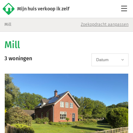
Mijn huis verkoop ik zelf
Mill
Zoekopdracht aanpassen
Tarieven
Mill
Woningaanbod
3 woningen
Werkwijze
Datum
Reviews
Contact
Verkoop starten