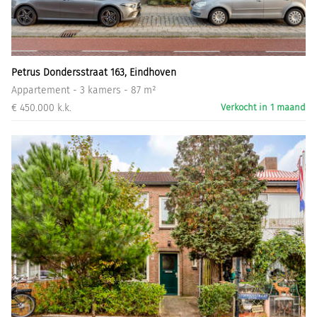
Informatiegesprek
Inloggen
Petrus Dondersstraat 163, Eindhoven
Appartement - 3 kamers - 87 m²
€ 450.000 k.k.
Verkocht in 1 maand