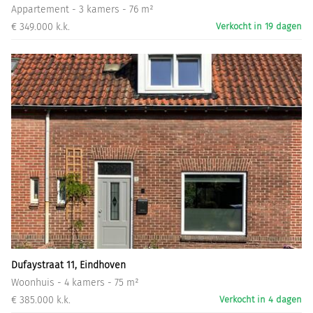
Appartement - 3 kamers - 76 m²
€ 349.000 k.k.
Verkocht in 19 dagen
Dufaystraat 11, Eindhoven
Woonhuis - 4 kamers - 75 m²
€ 385.000 k.k.
Verkocht in 4 dagen