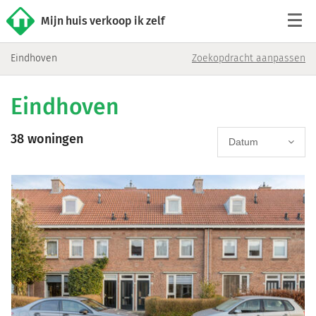
Mijn huis verkoop ik zelf
Eindhoven
Zoekopdracht aanpassen
Tarieven
Eindhoven
Woningaanbod
38 woningen
Werkwijze
Datum
Reviews
Contact
Verkoop starten