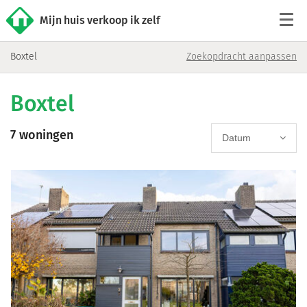
Mijn huis verkoop ik zelf
Boxtel
Zoekopdracht aanpassen
Tarieven
Boxtel
Woningaanbod
7 woningen
Werkwijze
Datum
Reviews
Contact
Verkoop starten