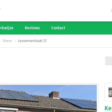
Tarieven
Woningaanbod
rkwijze
Reviews
Contact
Werkwijze
Grave
Leuvensestraat 21
Reviews
Contact
Verkoop starten
Informatiegesprek
Ke