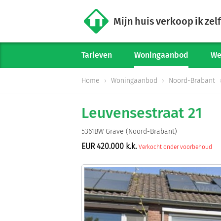
Mijn huis verkoop ik zelf
Tarieven
Woningaanbod
We
Home
Woningaanbod
Noord-Brabant
Leuvensestraat 21
5361BW Grave (Noord-Brabant)
EUR 420.000 k.k.
Verkocht onder voorbehoud