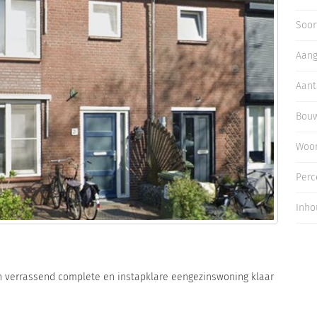
Inloggen
Soor
Aan
Aant
Bouw
Woo
Perc
Inho
n verrassend complete en instapklare eengezinswoning klaar