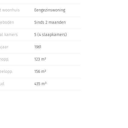
t woonhuis
Eengezinswoning
geboden
Sinds 2 maanden
al kamers
5 (4 slaapkamers)
jaar
1961
nopp.
123 m²
eelopp.
156 m²
ud.
435 m³