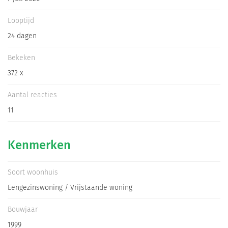
Informatiegesprek
Looptijd
24 dagen
Inloggen
Bekeken
372 x
Aantal reacties
11
Kenmerken
Soort woonhuis
Eengezinswoning / Vrijstaande woning
Bouwjaar
1999