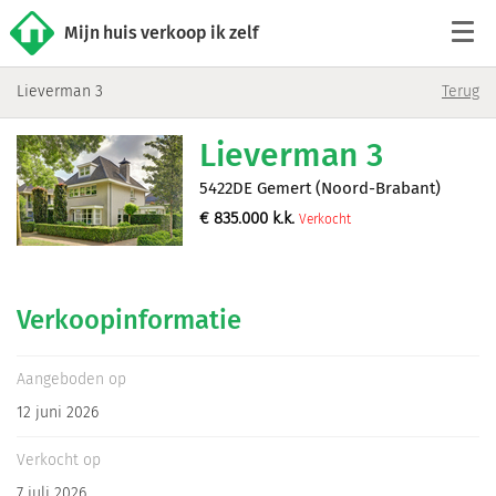
Mijn huis verkoop ik zelf
Lieverman 3
Terug
Tarieven
Lieverman 3
Woningaanbod
5422DE Gemert (Noord-Brabant)
€
835.000
k.k.
Verkocht
Werkwijze
Reviews
Verkoopinformatie
Contact
Aangeboden op
12 juni 2026
Verkoop starten
Verkocht op
7 juli 2026