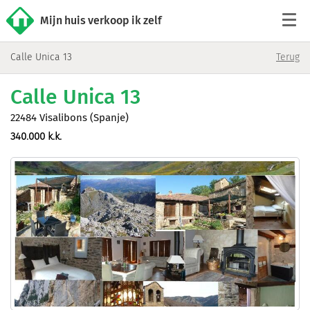
Mijn huis verkoop ik zelf
Calle Unica 13
Terug
Tarieven
Calle Unica 13
Woningaanbod
22484 Visalibons (Spanje)
340.000 k.k.
Werkwijze
Reviews
Contact
Verkoop starten