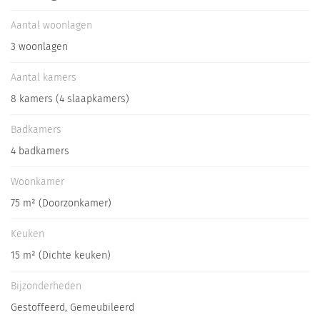
Aantal woonlagen
Bijzonderheden
3 woonlagen
De inboedel zit bij de prijs inbegrepen ( exclusief auto en onze
Aantal kamers
prive spullen ) , het hele huis is WiFi.
8 kamers (4 slaapkamers)
Badkamers
4 badkamers
Woonkamer
75 m² (Doorzonkamer)
Keuken
15 m² (Dichte keuken)
Bijzonderheden
Gestoffeerd, Gemeubileerd