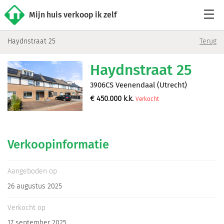
Mijn huis verkoop ik zelf
Haydnstraat 25
Terug
Tarieven
Haydnstraat 25
Woningaanbod
3906CS Veenendaal (Utrecht)
€
450.000
k.k.
Verkocht
Werkwijze
Reviews
Verkoopinformatie
Contact
Aangeboden op
26 augustus 2025
Verkoop starten
Verkocht op
17 september 2025