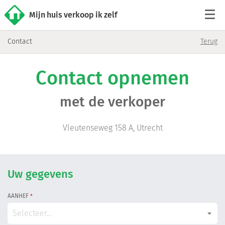
Mijn huis verkoop ik zelf
Contact
Terug
Tarieven
Contact opnemen
Woningaanbod
met de verkoper
Werkwijze
Vleutenseweg 158 A, Utrecht
Reviews
Contact
Uw gegevens
AANHEF
*
Verkoop starten
Selecteer...