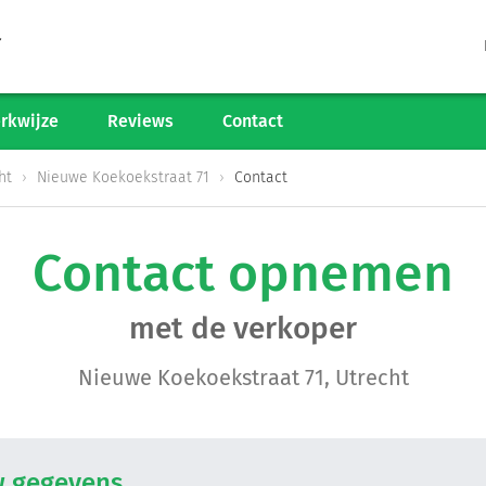
Tarieven
Woningaanbod
rkwijze
Reviews
Contact
Werkwijze
ht
Nieuwe Koekoekstraat 71
Contact
Reviews
Contact opnemen
Contact
met de verkoper
Verkoop starten
Nieuwe Koekoekstraat 71, Utrecht
Informatiegesprek
 gegevens