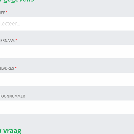
Inloggen
HEF
*
lecteer...
TERNAAM
*
ILADRES
*
EFOONNUMMER
 vraag