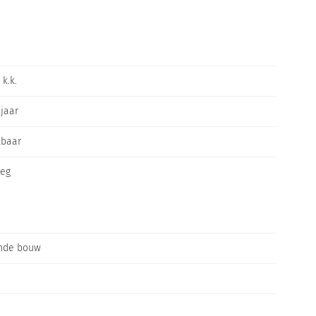
k.k.
 jaar
kbaar
leg
nde bouw