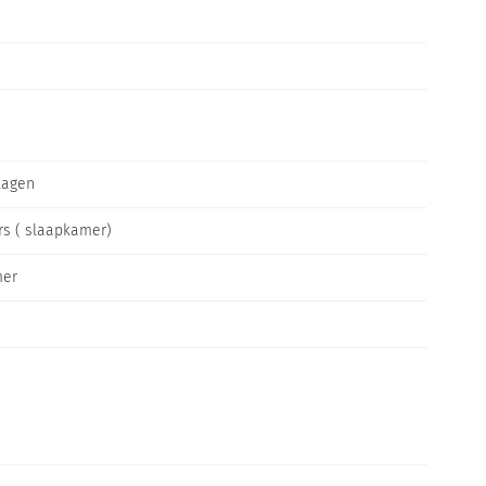
lagen
rs ( slaapkamer)
er