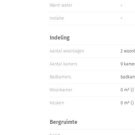
Warm water
-
Isolatie
-
Indeling
Aantal woonlagen
2 woon
Aantal kamers
9 kame
Badkamers
badkam
Woonkamer
0 m² ()
Keuken
0 m² ()
Bergruimte