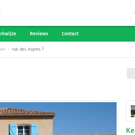
Tarieven
Woningaanbod
rkwijze
Reviews
Contact
Werkwijze
zan
rue des Aspres 7
Reviews
Contact
Verkoop starten
Informatiegesprek
Ke