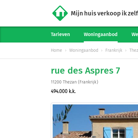
Mijn huis verkoop ik zelf
Tarieven
Woningaanbod
We
Home
Woningaanbod
Frankrijk
The
rue des Aspres 7
11200 Thezan (Frankrijk)
494.000 k.k.