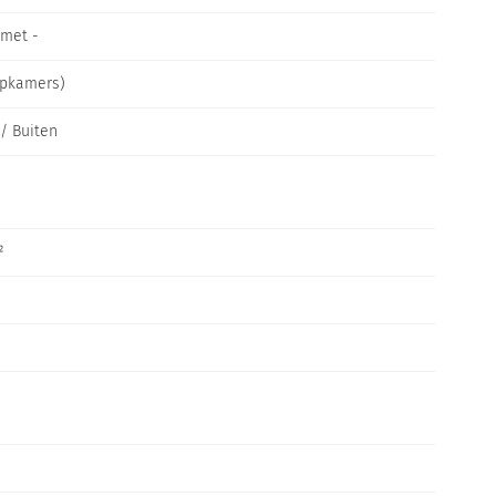
 met -
apkamers)
/ Buiten
²