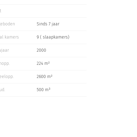
t
geboden
Sinds 7 jaar
al kamers
9 ( slaapkamers)
jaar
2000
nopp.
224 m²
eelopp.
2600 m²
ud.
500 m³