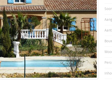
Inloggen
Soor
Aan
Aant
Bouw
Woo
Perc
Inho