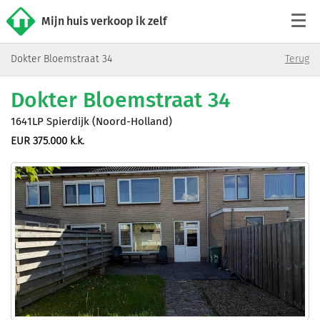
Mijn huis verkoop ik zelf
Dokter Bloemstraat 34
Terug
Tarieven
Dokter Bloemstraat 34
Woningaanbod
1641LP Spierdijk (Noord-Holland)
EUR 375.000 k.k.
Werkwijze
Reviews
Contact
Verkoop starten