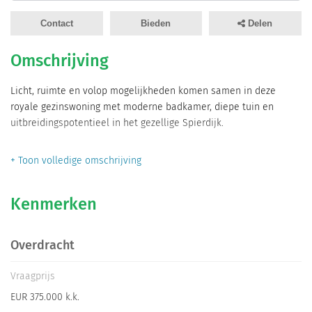
Informatiegesprek
Contact
Bieden
Delen
Inloggen
Omschrijving
Licht, ruimte en volop mogelijkheden komen samen in deze
royale gezinswoning met moderne badkamer, diepe tuin en
uitbreidingspotentieel in het gezellige Spierdijk.
Ben je op zoek naar een comfortabele gezinswoning met een
+ Toon volledige omschrijving
fijne indeling, veel daglicht, een royale tuin én mogelijkheden om
de woning in de toekomst verder uit te breiden? Dan is deze
Kenmerken
verzorgde tussenwoning in het gemoedelijke Spierdijk absoluut
een bezichtiging waard.
Overdracht
Wonen
Vraagprijs
Bij binnenkomst ervaar je direct de lichte en ruimtelijke sfeer
EUR 375.000 k.k.
van de woning. In de hal bevinden zich de meterkast, het toilet