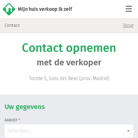
Mijn huis verkoop ik zelf
Contact
Terug
Tarieven
Contact opnemen
Woningaanbod
met de verkoper
Werkwijze
Torote 5, Soto del Real (prov. Madrid)
Reviews
Contact
Uw gegevens
AANHEF
*
Verkoop starten
Selecteer...