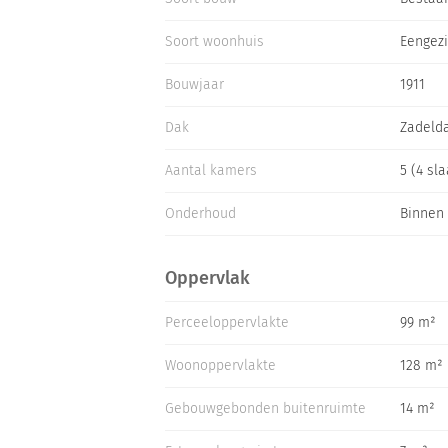
een eigen badkamer met ligbad, douche.
Soort woonhuis
Eengez
BIJZONDERHEDEN
- Energielabel C
Bouwjaar
1911
- Cv-ketel bouwjaar 2015
- Volledig voorzien van dubbel glas, deels 
Dak
Zadeld
- Elektrische installatie vernieuwd in 2025 ( 
- Woonoppervlakte c.a. 128 M2
Aantal kamers
5 (4 sl
- Oplevering in overleg.
Onderhoud
Binnen 
Oppervlak
Perceeloppervlakte
99 m²
Woonoppervlakte
128 m²
Gebouwgebonden buitenruimte
14 m²