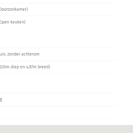
(Doorzonkamer)
(Open keuken)
uin, zonder achterom
6,10m diep en 4,97m breed)
ig