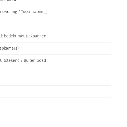
inswoning / Tussenwoning
houten en deels kunststof ramen en kozijnen;
ak bedekt met Dakpannen
3 fase, 11 groepen);
aapkamers)
Uitstekend / Buiten Goed