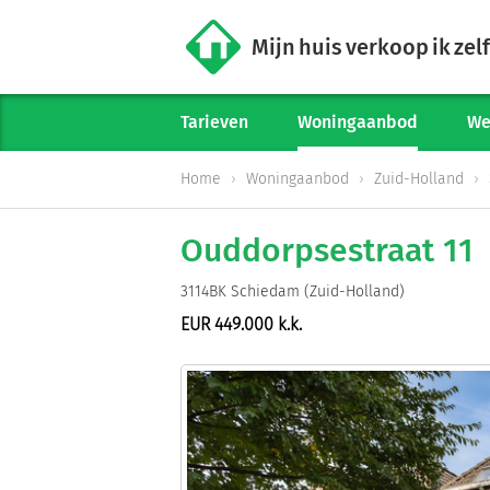
Mijn huis verkoop ik zelf
Tarieven
Woningaanbod
We
Home
Woningaanbod
Zuid-Holland
Ouddorpsestraat 11
3114BK Schiedam (Zuid-Holland)
EUR 449.000 k.k.