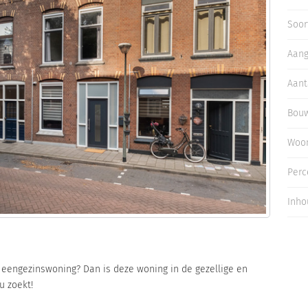
Inloggen
Soor
Aan
Aant
Bouw
Woo
Perc
Inho
eengezinswoning? Dan is deze woning in de gezellige en
u zoekt!