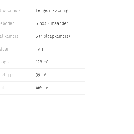
t woonhuis
Eengezinswoning
geboden
Sinds 2 maanden
al kamers
5 (4 slaapkamers)
jaar
1911
nopp.
128 m²
eelopp.
99 m²
ud.
465 m³