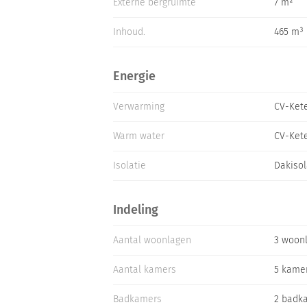
Externe bergruimte
7 m²
Inhoud.
465 m³
Energie
Verwarming
CV-Ket
Warm water
CV-Ket
Isolatie
Dakisol
Indeling
Aantal woonlagen
3 woon
Aantal kamers
5 kame
Badkamers
2 badk