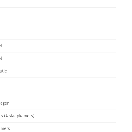
el
el
atie
lagen
rs (4 slaapkamers)
amers