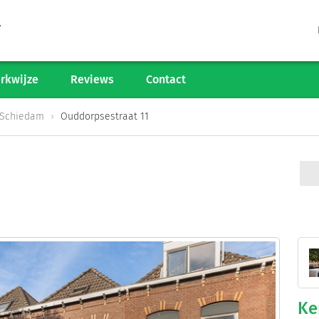
Tarieven
Woningaanbod
rkwijze
Reviews
Contact
Werkwijze
Schiedam
Ouddorpsestraat 11
Reviews
Contact
Verkoop starten
Informatiegesprek
Ke