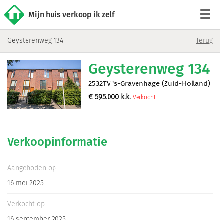
Mijn huis verkoop ik zelf
Geysterenweg 134
Terug
Tarieven
Geysterenweg 134
Woningaanbod
2532TV 's-Gravenhage (Zuid-Holland)
€
595.000
k.k.
Verkocht
Werkwijze
Reviews
Verkoopinformatie
Contact
Aangeboden op
16 mei 2025
Verkoop starten
Verkocht op
16 september 2025