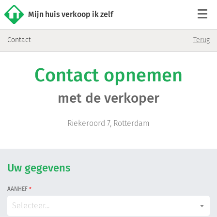
Mijn huis verkoop ik zelf
Contact
Terug
Tarieven
Contact opnemen
Woningaanbod
met de verkoper
Werkwijze
Riekeroord 7, Rotterdam
Reviews
Contact
Uw gegevens
AANHEF
*
Verkoop starten
Selecteer...