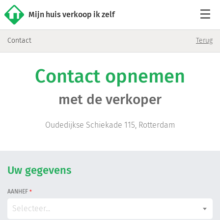
Mijn huis verkoop ik zelf
Contact
Terug
Tarieven
Contact opnemen
Woningaanbod
met de verkoper
Werkwijze
Oudedijkse Schiekade 115, Rotterdam
Reviews
Contact
Uw gegevens
AANHEF
*
Verkoop starten
Selecteer...