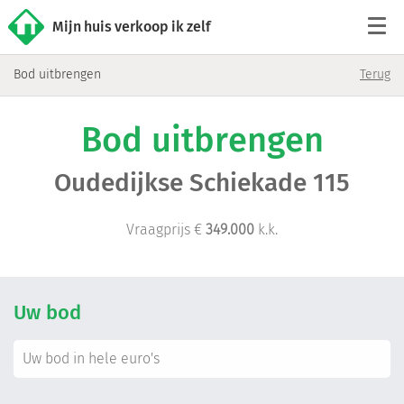
Mijn huis verkoop ik zelf
Bod uitbrengen
Terug
Tarieven
Bod uitbrengen
Woningaanbod
Oudedijkse Schiekade 115
Werkwijze
Vraagprijs €
349.000
k.k.
Reviews
Contact
Uw bod
Verkoop starten