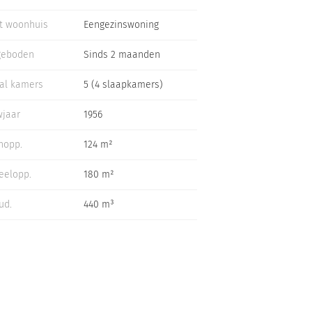
t woonhuis
Eengezinswoning
geboden
Sinds 2 maanden
al kamers
5 (4 slaapkamers)
jaar
1956
nopp.
124 m²
eelopp.
180 m²
ud.
440 m³