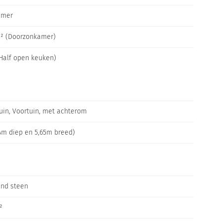
amer
m² (Doorzonkamer)
Half open keuken)
uin, Voortuin, met achterom
4m diep en 5,65m breed)
and steen
²