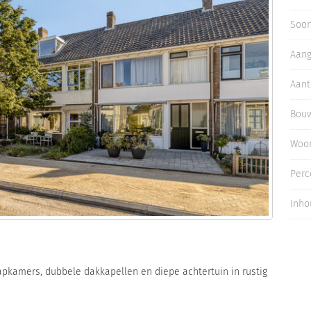
Inloggen
Soor
Aan
Aant
Bouw
Woo
Perc
Inho
pkamers, dubbele dakkapellen en diepe achtertuin in rustig