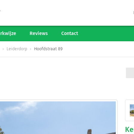
Tarieven
Woningaanbod
rkwijze
Reviews
Contact
Werkwijze
Leiderdorp
Hoofdstraat 89
Reviews
Contact
Verkoop starten
Informatiegesprek
Ke