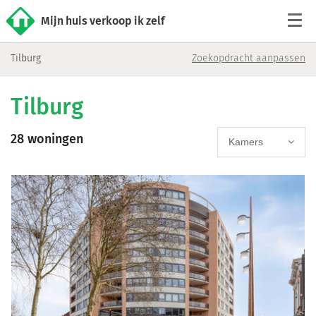
Mijn huis verkoop ik zelf
Tilburg
Zoekopdracht aanpassen
Tarieven
Tilburg
Woningaanbod
28 woningen
Werkwijze
Kamers
Reviews
Contact
Verkoop starten