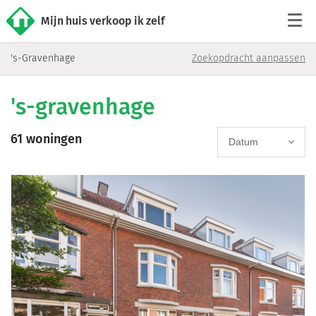
Mijn huis verkoop ik zelf
's-Gravenhage
Zoekopdracht aanpassen
Tarieven
's-gravenhage
Woningaanbod
61 woningen
Werkwijze
Datum
Reviews
Contact
Verkoop starten