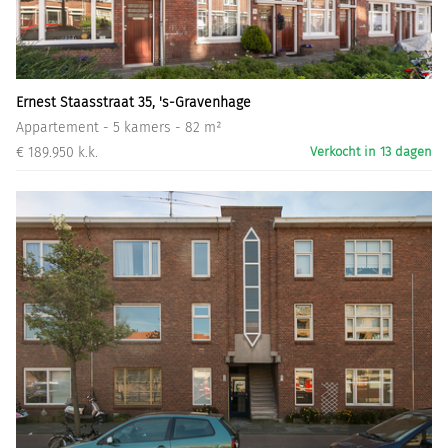
Informatiegesprek
Inloggen
Ernest Staasstraat 35, 's-Gravenhage
Appartement - 5 kamers - 82 m²
€ 189.950 k.k.
Verkocht in 13 dagen