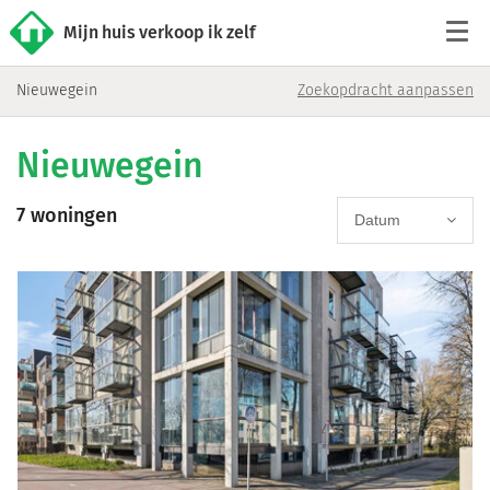
Mijn huis verkoop ik zelf
Nieuwegein
Zoekopdracht aanpassen
Tarieven
Nieuwegein
Woningaanbod
7 woningen
Werkwijze
Datum
Reviews
Contact
Verkoop starten