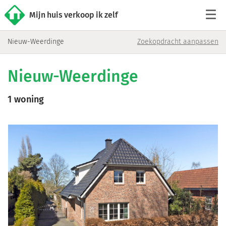
Mijn huis verkoop ik zelf
Nieuw-Weerdinge
Zoekopdracht aanpassen
Tarieven
Nieuw-Weerdinge
Woningaanbod
1 woning
Werkwijze
Reviews
Contact
Verkoop starten