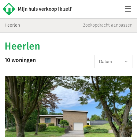
Mijn huis verkoop ik zelf
Heerlen
Zoekopdracht aanpassen
Tarieven
Heerlen
Woningaanbod
10 woningen
Werkwijze
Datum
Reviews
Contact
Verkoop starten