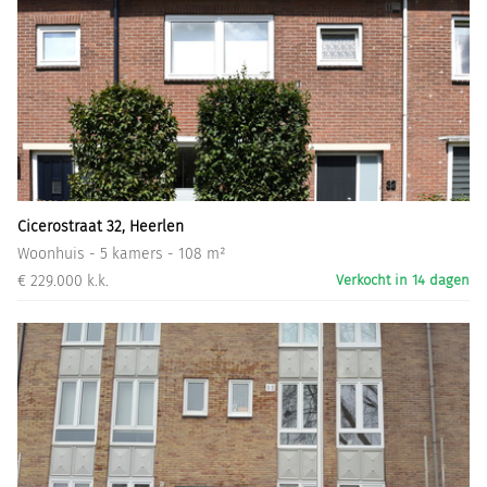
Cicerostraat 32, Heerlen
Woonhuis - 5 kamers - 108 m²
€ 229.000 k.k.
Verkocht in 14 dagen