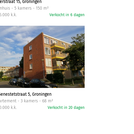
erstraat 15, Groningen
huis - 5 kamers - 150 m²
5.000 k.k.
Verkocht in 6 dagen
enestetstraat 5, Groningen
rtement - 3 kamers - 68 m²
0.000 k.k.
Verkocht in 20 dagen