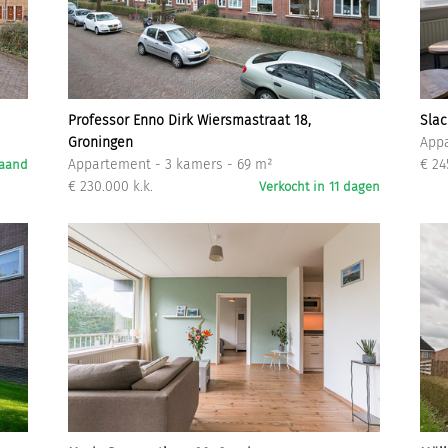
Inloggen
Professor Enno Dirk Wiersmastraat 18,
Slac
Groningen
Appa
Appartement - 3 kamers - 69 m²
€ 24
maand
€ 230.000 k.k.
Verkocht in 11 dagen