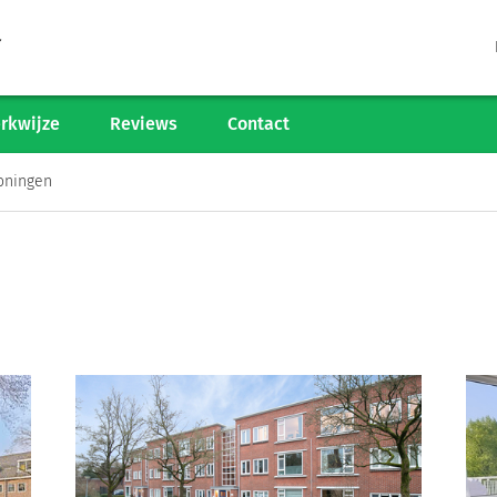
Tarieven
Woningaanbod
rkwijze
Reviews
Contact
Werkwijze
oningen
Reviews
Contact
Verkoop starten
Informatiegesprek