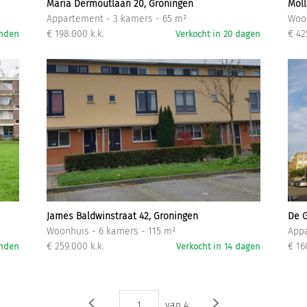
Maria Dermoutlaan 20, Groningen
Möll
Appartement - 3 kamers - 65 m²
Woon
€ 198.000 k.k.
€ 42
anden
Verkocht in 20 dagen
James Baldwinstraat 42, Groningen
De G
Woonhuis - 6 kamers - 115 m²
Appa
€ 259.000 k.k.
€ 16
anden
Verkocht in 14 dagen
1
van
4