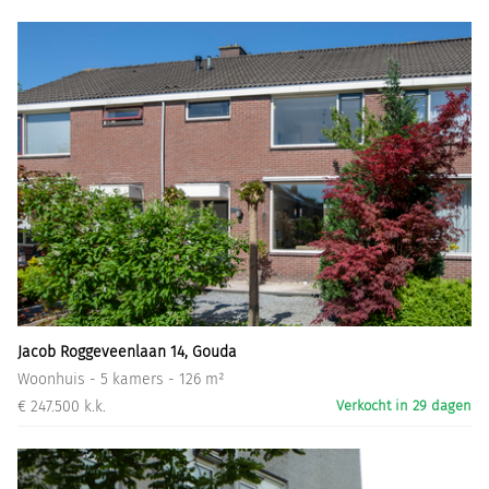
Jacob Roggeveenlaan 14, Gouda
Woonhuis - 5 kamers - 126 m²
€ 247.500 k.k.
Verkocht in 29 dagen