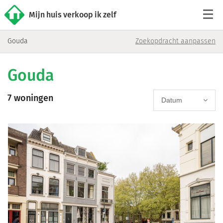
Mijn huis verkoop ik zelf
Gouda
Zoekopdracht aanpassen
Tarieven
Gouda
Woningaanbod
7 woningen
Werkwijze
Datum
Reviews
Contact
Verkoop starten