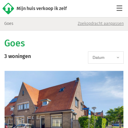
Mijn huis verkoop ik zelf
Goes
Zoekopdracht aanpassen
Tarieven
Goes
Woningaanbod
3 woningen
Werkwijze
Datum
Reviews
Contact
Verkoop starten