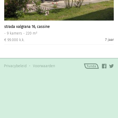
Informatiegesprek
Inloggen
strada valgrana 16, cassine
- 9 kamers - 220 m²
€ 99.000 k.k.
7 jaar
Privacybeleid
•
Voorwaarden