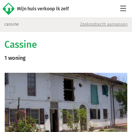
Mijn huis verkoop ik zelf
cassine
Zoekopdracht aanpassen
Tarieven
Cassine
Woningaanbod
1 woning
Werkwijze
Reviews
Contact
Verkoop starten