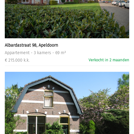
Albardastraat 98, Apeldoorn
Appartement - 3 kamers - 69 m²
€ 215.000 k.k.
Verkocht in 2 maanden