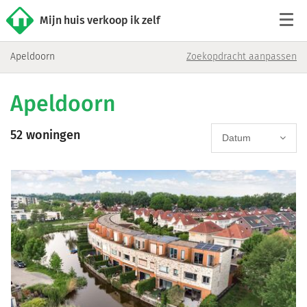
Mijn huis verkoop ik zelf
Apeldoorn
Zoekopdracht aanpassen
Tarieven
Apeldoorn
Woningaanbod
52 woningen
Werkwijze
Datum
Reviews
Contact
Verkoop starten