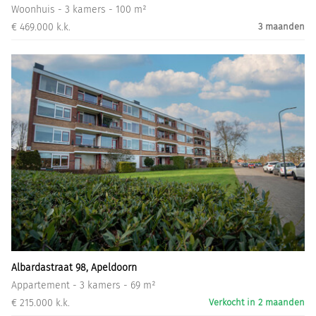
Woonhuis - 3 kamers - 100 m²
€ 469.000 k.k.
3 maanden
Albardastraat 98, Apeldoorn
Appartement - 3 kamers - 69 m²
€ 215.000 k.k.
Verkocht in 2 maanden