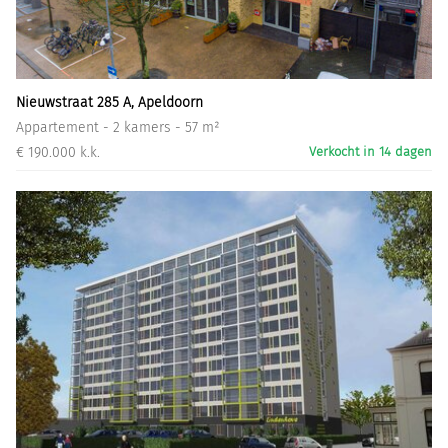
Informatiegesprek
Inloggen
Nieuwstraat 285 A, Apeldoorn
Appartement - 2 kamers - 57 m²
€ 190.000 k.k.
Verkocht in 14 dagen