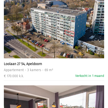
Loolaan 27 54, Apeldoorn
Appartement - 3 kamers - 69 m²
€ 170.000 k.k.
Verkocht in 1 maand