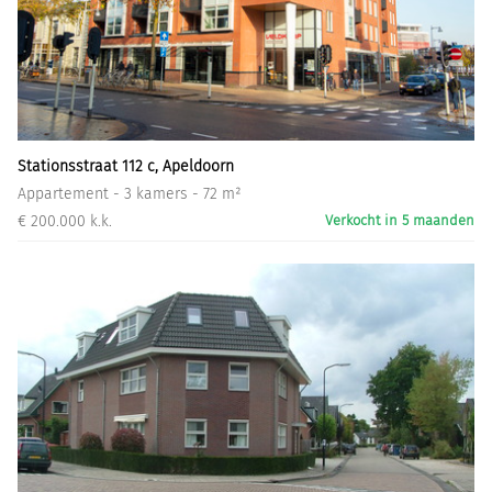
Stationsstraat 112 c, Apeldoorn
Appartement - 3 kamers - 72 m²
€ 200.000 k.k.
Verkocht in 5 maanden