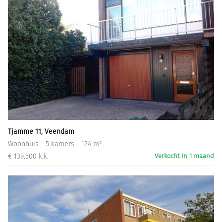
Tjamme 11, Veendam
Woonhuis - 5 kamers - 124 m²
€ 139.500 k.k.
Verkocht in 1 maand