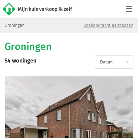
Mijn huis verkoop ik zelf
Groningen
Zoekopdracht aanpassen
Tarieven
Groningen
Woningaanbod
54 woningen
Werkwijze
Datum
Reviews
Contact
Verkoop starten