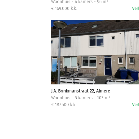
Woonhuis - 4 kamers - 96 m²
€ 169.000 k.k.
Ver
J.A. Brinkmanstraat 22, Almere
Woonhuis - 5 kamers - 103 m²
€ 187.500 k.k.
Ver