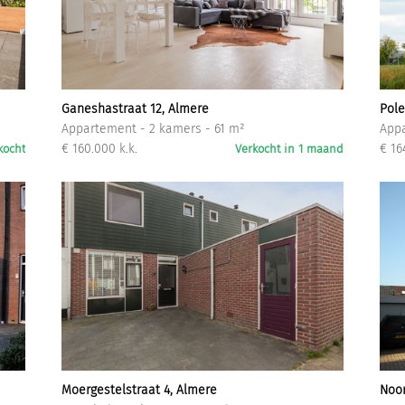
Inloggen
Ganeshastraat 12, Almere
Pole
Appartement - 2 kamers - 61 m²
Appa
€ 160.000 k.k.
€ 16
kocht
Verkocht in 1 maand
Moergestelstraat 4, Almere
Noor