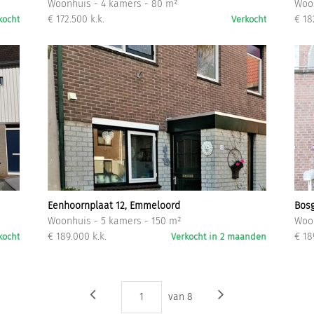
Woonhuis - 4 kamers - 80 m²
Woon
€ 172.500 k.k.
€ 18
kocht
Verkocht
Eenhoornplaat 12, Emmeloord
Bos
Woonhuis - 5 kamers - 150 m²
Woon
€ 189.000 k.k.
€ 18
kocht
Verkocht in 2 maanden
1
van
8