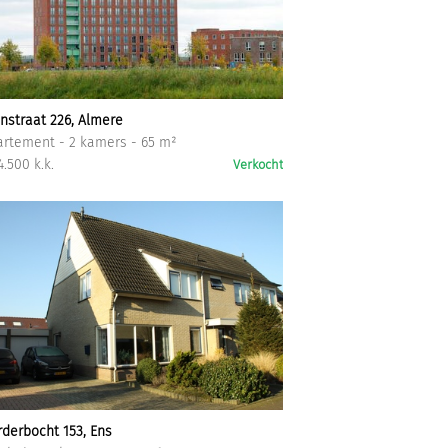
nstraat 226, Almere
rtement - 2 kamers - 65 m²
4.500 k.k.
Verkocht
derbocht 153, Ens