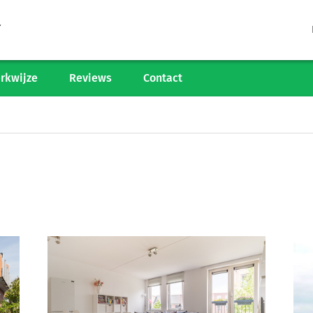
Tarieven
Woningaanbod
rkwijze
Reviews
Contact
Werkwijze
Reviews
Contact
Verkoop starten
Informatiegesprek