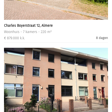
Informatiegesprek
Inloggen
Charles Boyerstraat 12, Almere
Woonhuis - 7 kamers - 220 m²
€ 879.000 k.k.
8 dagen