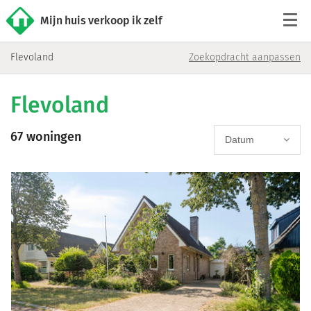
Mijn huis verkoop ik zelf
Flevoland
Zoekopdracht aanpassen
Tarieven
Flevoland
Woningaanbod
67 woningen
Werkwijze
Datum
Reviews
Contact
Verkoop starten