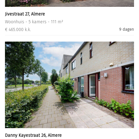
Jivestraat 27, Almere
Woonhuis - 5 kamers - 111 m²
€ 465.000 k.k.
9 dagen
Danny Kayestraat 26, Almere