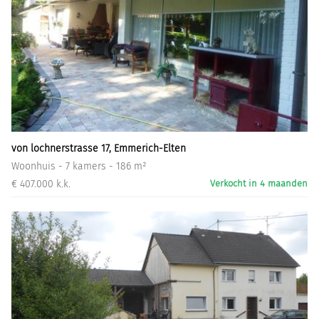
von lochnerstrasse 17, Emmerich-Elten
Woonhuis - 7 kamers - 186 m²
€ 407.000 k.k.
Verkocht in 4 maanden