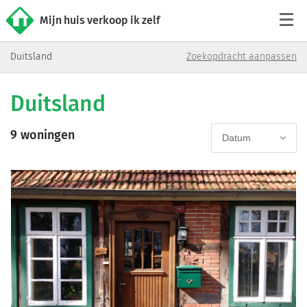
Mijn huis verkoop ik zelf
Duitsland
Zoekopdracht aanpassen
Tarieven
Duitsland
Woningaanbod
9 woningen
Werkwijze
Datum
Reviews
Contact
Verkoop starten