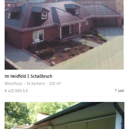
Im Heidfeld 7, Schallbruch
Woonhuis - 14 kamers - 320 m²
€ 425.000 k.k.
7 jaar