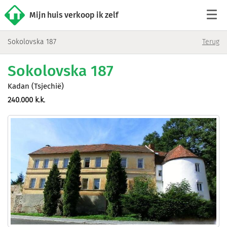
Mijn huis verkoop ik zelf
Sokolovska 187
Terug
Tarieven
Sokolovska 187
Woningaanbod
Kadan (Tsjechië)
240.000 k.k.
Werkwijze
Reviews
Contact
Verkoop starten