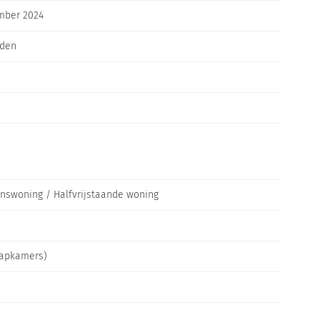
Inloggen
mber 2024
den
nswoning / Halfvrijstaande woning
aapkamers)