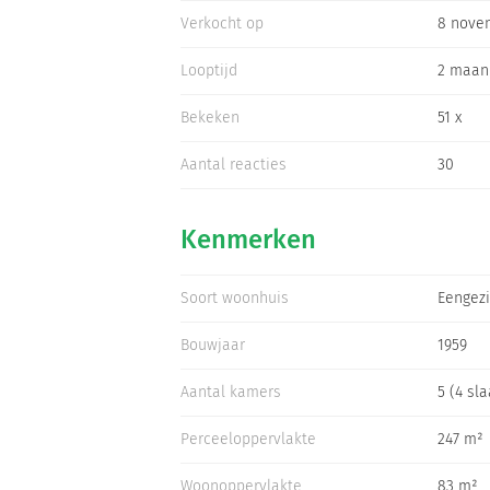
Verkocht op
8 nove
Looptijd
2 maan
Bekeken
51 x
Aantal reacties
30
Kenmerken
Soort woonhuis
Eengezi
Bouwjaar
1959
Aantal kamers
5 (4 sl
Perceeloppervlakte
247 m²
Woonoppervlakte
83 m²