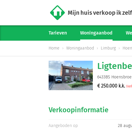
Mijn huis verkoop ik zelf
Tarieven
Woningaanbod
We
Home
Woningaanbod
Limburg
Hoen
Ligtenbe
6433BS Hoensbroe
€
250.000
k.k.
Ver
Verkoopinformatie
Aangeboden op
28 aug