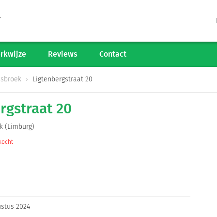
Tarieven
Woningaanbod
rkwijze
Reviews
Contact
Werkwijze
sbroek
Ligtenbergstraat 20
Reviews
rgstraat 20
Contact
k (Limburg)
kocht
Verkoop starten
Informatiegesprek
ustus 2024