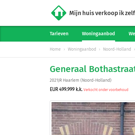
Mijn huis verkoop ik zelf
Tarieven
Woningaanbod
We
Home
Woningaanbod
Noord-Holland
Generaal Bothastraa
2021JR Haarlem (Noord-Holland)
EUR 499.999 k.k.
Verkocht onder voorbehoud