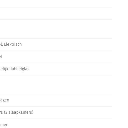
l, Elektrisch
el
elijk dubbelglas
lagen
rs (2 slaapkamers)
amer