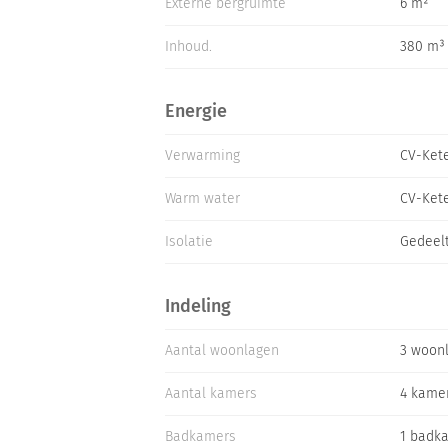
Externe bergruimte
6 m²
Inhoud.
380 m³
Energie
Verwarming
CV-Kete
Warm water
CV-Ket
Isolatie
Gedeelt
Indeling
Aantal woonlagen
3 woon
Aantal kamers
4 kame
Badkamers
1 badk