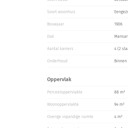
CV ketel is van 2021. Verder is de woning v
ingezet om de woning elektrisch te verwarme
Soort woonhuis
Eengez
voorzien van verwarming (thans in gebruik a
de tuin aanwezig.
Bouwjaar
1906
Bezichtiging is mogelijk bij serieuze interes
Dak
Mansar
Aantal kamers
4 (2 sl
Onderhoud
Binnen
Oppervlak
Perceeloppervlakte
88 m²
Woonoppervlakte
94 m²
Overige inpandige ruimte
4 m²