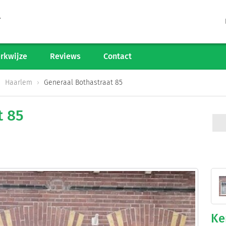
Tarieven
Woningaanbod
rkwijze
Reviews
Contact
Werkwijze
Haarlem
Generaal Bothastraat 85
Reviews
t 85
Contact
Verkoop starten
Informatiegesprek
Ke