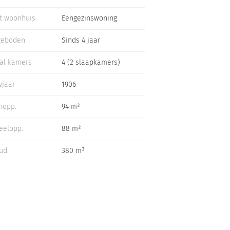
t woonhuis
Eengezinswoning
geboden
Sinds 4 jaar
al kamers
4 (2 slaapkamers)
jaar
1906
nopp.
94 m²
eelopp.
88 m²
ud.
380 m³