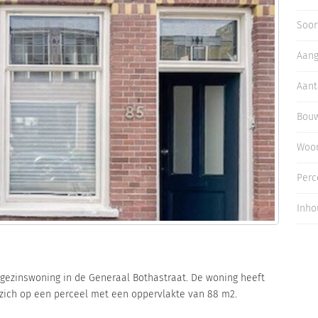
Inloggen
Soor
Aan
Aant
Bouw
Woo
Perc
Inho
ngezinswoning in de Generaal Bothastraat. De woning heeft
zich op een perceel met een oppervlakte van 88 m2.