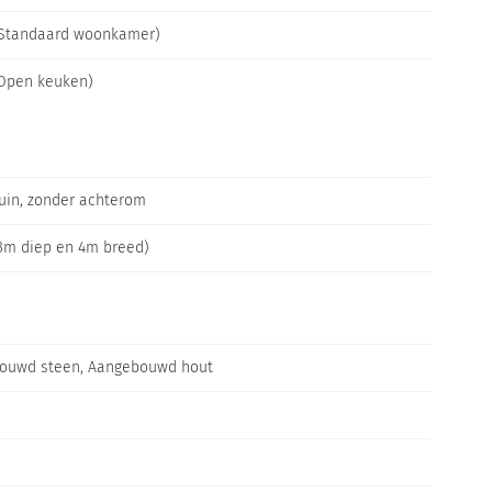
(Standaard woonkamer)
(Open keuken)
uin, zonder achterom
3m diep en 4m breed)
ouwd steen, Aangebouwd hout