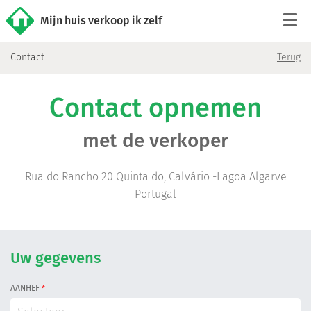
Mijn huis verkoop ik zelf
Contact
Terug
Tarieven
Contact opnemen
Woningaanbod
met de verkoper
Werkwijze
Rua do Rancho 20 Quinta do, Calvário -Lagoa Algarve
Reviews
Portugal
Contact
Uw gegevens
Verkoop starten
AANHEF
*