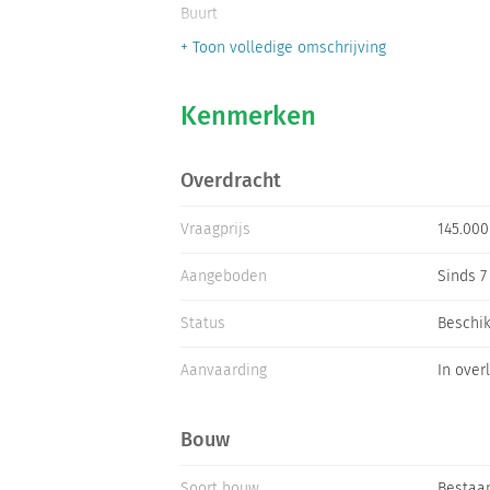
Buurt
+ Toon volledige omschrijving
zeer rustig apartementengebouw bij de inga
Kenmerken
Bereikbaarheid
Overdracht
25 kilometer van benidorm en 70 minuten van
Vraagprijs
145.000 
Aangeboden
Sinds 7
uitstekende weg met aanweerszijden fietsp
Status
Beschi
Aanvaarding
In over
Faciliteiten
restaurants postkantoor supermarktjes dok
Bouw
Soort bouw
Bestaa