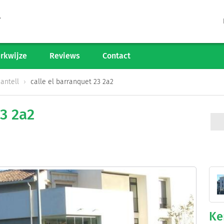
Tarieven
Woningaanbod
rkwijze
Reviews
Contact
Werkwijze
antell
calle el barranquet 23 2a2
Reviews
23 2a2
Contact
Verkoop starten
Informatiegesprek
Ke