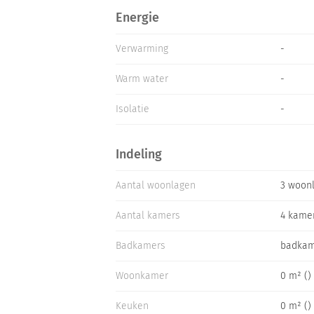
Energie
Verwarming
-
Warm water
-
Isolatie
-
Indeling
Aantal woonlagen
3 woon
Aantal kamers
4 kame
Badkamers
badkam
Woonkamer
0 m² ()
Keuken
0 m² ()