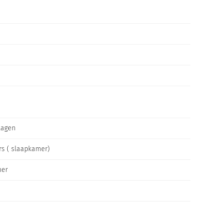
lagen
rs ( slaapkamer)
er