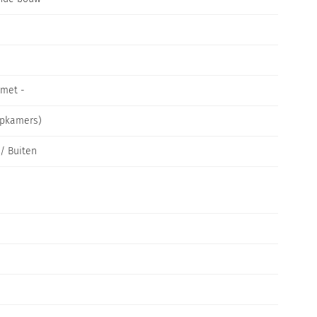
 met -
apkamers)
/ Buiten