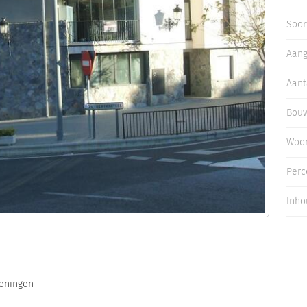
Inloggen
Soor
Aan
Aant
Bouw
Woo
Perc
Inho
ieningen