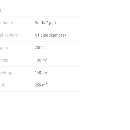
t
geboden
Sinds 7 jaar
al kamers
4 ( slaapkamers)
jaar
2006
nopp.
100 m²
eelopp.
100 m²
ud.
255 m³