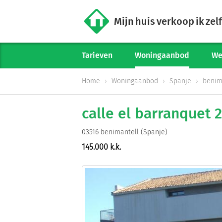
Mijn huis verkoop ik zelf
Tarieven
Woningaanbod
We
Home
Woningaanbod
Spanje
benim
calle el barranquet 
03516 benimantell (Spanje)
145.000 k.k.