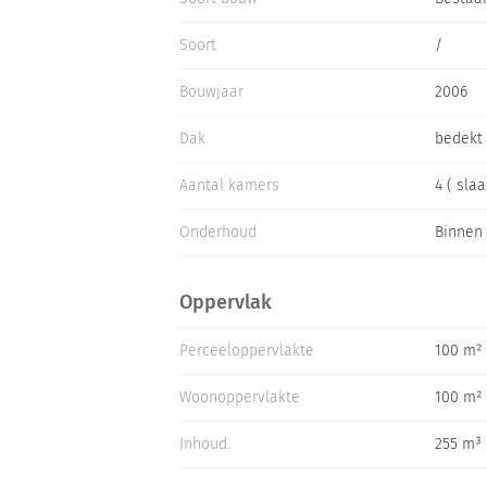
10 minuten lopen naar Quadalest
Soort
/
Bouwjaar
2006
Bijzonderheden
Dak
bedekt
lift aanwezig
Aantal kamers
4 ( sla
Onderhoud
Binnen 
Oppervlak
Perceeloppervlakte
100 m²
Woonoppervlakte
100 m²
Inhoud.
255 m³