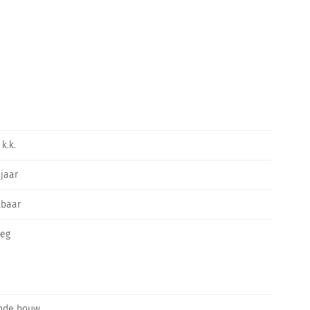
ng van het dorp
 allicante vliegveld
k.k.
 jaar
ad
kbaar
leg
ter apotheker
nde bouw