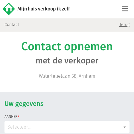
Mijn huis verkoop ik zelf
Contact
Terug
Tarieven
Contact opnemen
Woningaanbod
met de verkoper
Werkwijze
Waterlelielaan 58, Arnhem
Reviews
Contact
Uw gegevens
AANHEF
*
Verkoop starten
Selecteer...