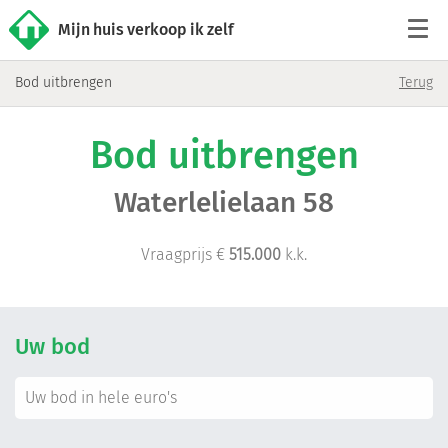
Mijn huis verkoop ik zelf
Bod uitbrengen
Terug
Tarieven
Bod uitbrengen
Woningaanbod
Waterlelielaan 58
Werkwijze
Vraagprijs €
515.000
k.k.
Reviews
Contact
Uw bod
Verkoop starten