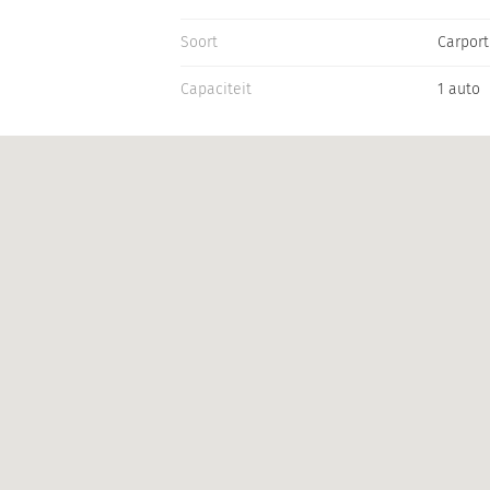
Soort
Carport
Capaciteit
1 auto