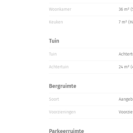
Woonkamer
36 m² 
Keuken
7 m² (H
Tuin
Tuin
Achtert
Achtertuin
24 m² (
Bergruimte
Soort
Aangeb
Voorzieningen
Voorzie
Parkeerruimte