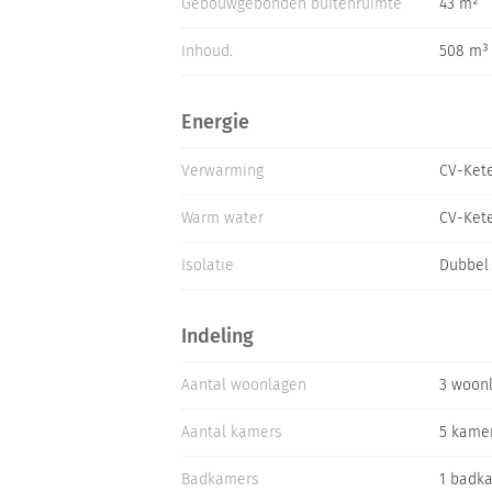
Gebouwgebonden buitenruimte
43 m²
Inhoud.
508 m³
Energie
Verwarming
CV-Ket
Warm water
CV-Ket
Isolatie
Dubbel 
Indeling
Aantal woonlagen
3 woon
Aantal kamers
5 kame
Badkamers
1 badk