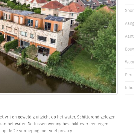
Inloggen
Soor
Aan
Aant
Bouw
Woo
Perc
Inho
vrij en geweldig uitzicht op het water. Schitterend gelegen
 aan het water. De tussen woning beschikt over een eigen
s op de 2e verdieping met veel privacy.