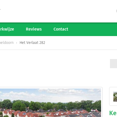
Tarieven
Woningaanbod
rkwijze
Reviews
Contact
Werkwijze
peldoorn
Het Verlaat 282
Reviews
Contact
Verkoop starten
Informatiegesprek
Ke