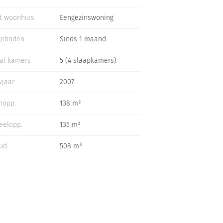
t woonhuis
Eengezinswoning
geboden
Sinds 1 maand
al kamers
5 (4 slaapkamers)
jaar
2007
nopp.
138 m²
eelopp.
135 m²
ud.
508 m³