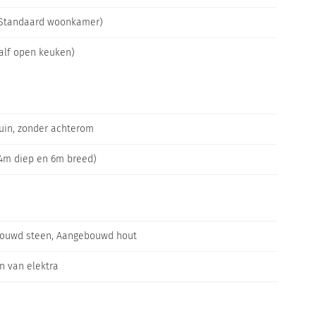
(Standaard woonkamer)
alf open keuken)
uin, zonder achterom
4m diep en 6m breed)
ouwd steen, Aangebouwd hout
n van elektra