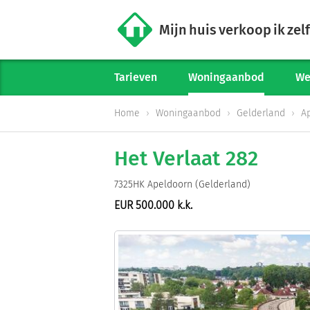
Mijn huis verkoop ik zelf
Tarieven
Woningaanbod
We
Home
Woningaanbod
Gelderland
A
Het Verlaat 282
7325HK Apeldoorn (Gelderland)
EUR 500.000 k.k.