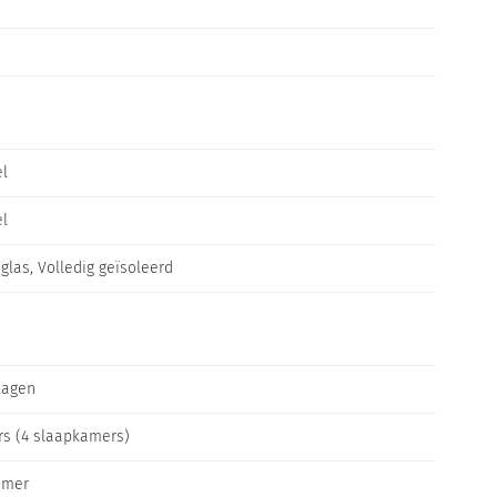
el
el
glas, Volledig geïsoleerd
lagen
rs (4 slaapkamers)
amer