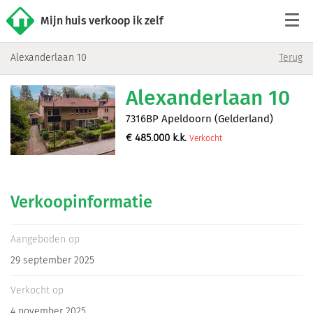
Mijn huis verkoop ik zelf
Alexanderlaan 10
Terug
Tarieven
Alexanderlaan 10
Woningaanbod
7316BP Apeldoorn (Gelderland)
€
485.000
k.k.
Verkocht
Werkwijze
Reviews
Verkoopinformatie
Contact
Aangeboden op
29 september 2025
Verkoop starten
Verkocht op
4 november 2025