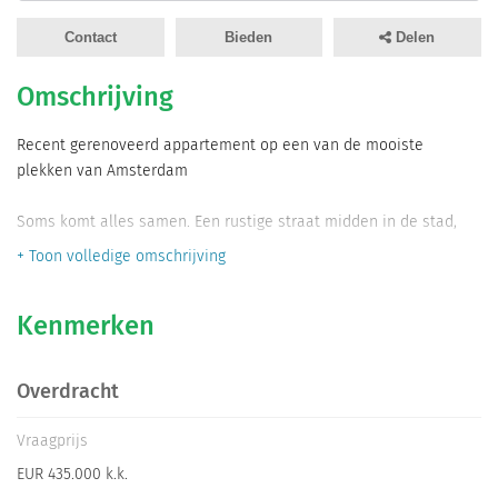
Informatiegesprek
Contact
Bieden
Delen
Inloggen
Omschrijving
Recent gerenoveerd appartement op een van de mooiste
plekken van Amsterdam
Soms komt alles samen. Een rustige straat midden in de stad,
een vernieuwd appartement waar u zó in kunt trekken én een
+ Toon volledige omschrijving
locatie waar het beste van Amsterdam letterlijk om de hoek ligt.
Welkom aan de Fokke Simonszstraat 68, een hoogwaardig
Kenmerken
gerenoveerd 2-kamerappartement op eigen grond, gelegen in de
geliefde Weteringsbuurt.
Overdracht
Hier woont u tussen de historische grachten, karakteristieke
panden en gezellige buurtcafés, terwijl de levendigheid van de
Vraagprijs
binnenstad altijd dichtbij is. De Fokke Simonszstraat staat
EUR 435.000 k.k.
bekend als een rustige en vriendelijke straat waar bewoners