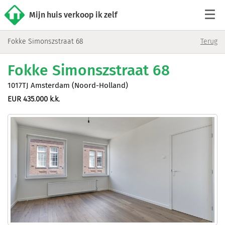
Mijn huis verkoop ik zelf
Fokke Simonszstraat 68
Terug
Tarieven
Fokke Simonszstraat 68
Woningaanbod
1017TJ Amsterdam (Noord-Holland)
EUR 435.000 k.k.
Werkwijze
Reviews
Contact
Verkoop starten